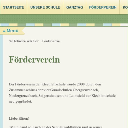
STARTSEITE
UNSERE SCHULE
GANZTAG
FÖRDERVEREIN
KO
≡ Menü
Sie befinden sich hier:
Förderverein
Förderverein
Der Förderverein der Kleeblattschule wurde 2008 durch den
Zusammenschluss der vier Grundschulen Obergrenzebach,
Niedergrenzebach, Seigertshausen und Leimsfeld zur Kleeblattschule
neu gegründet.
Liebe Eltern!
"Mein Kind soll sich an der Schule wohlfühlen und in seiner